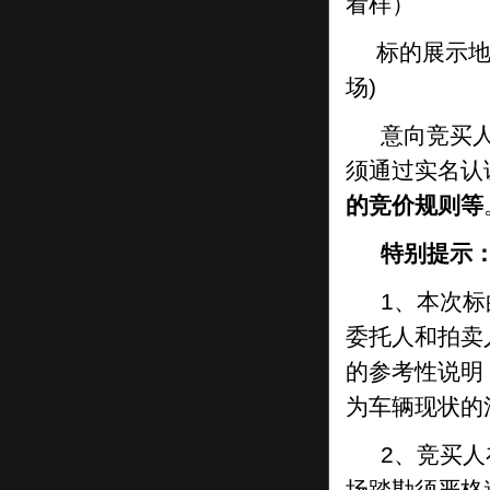
看样）
本公告刊登于202
4
年
1
月
4
日“中拍平
标的展示
台”和“中国商报网”
场)
意向竞买
∽∽∽∽∽∽∽∽∽∽∽∽∽∽∽∽∽∽∽∽∽∽∽∽∽∽∽∽∽∽∽∽∽∽∽∽
须通过实名认
公告附件：
的竞价规则等
1
.
拍卖标的设有保留价。当竞买人的报价等
于或高于保留价格，方为有效报价。报价最
特别提示
高且为有效报价的竞买人被确认为买受人，
1、本次
该最高报价被确定为拍卖成交价格；当所有
竞买人的报价均低于保留价的，则委托人有
委托人和拍卖
权确定是否重新开启报价程序或确定收回拍
的参考性说明
卖转让标的。
为车辆现状的
2.竞买人资格条件：
2、竞买
竞买人需符合以下资格条件，方可参与竞
场踏勘须严格