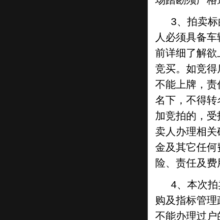
买：
（1）竞买
人
应
为具有完全民事行为能力的
3、拍卖
公民
、
法人和
其他组织
，具有良好的财务状
人必须具备车
况、支付能力和商业信用，竞买人购买资金
前详细了解欲
来源合法、合规。
竞买。如竞得
（
2
）竞买人须符合《中国银保监会农村中
不能上牌，责
小银行机构行政许可事项实施办法》及
珠海
农村商业银行
股份
有限公司章程关于股东要
名下，不得转
求的规定。
加竞拍的，受
（
3
）竞买人
须
在竞价前自行做好尽职调
卖人办理相关
查，竞买人自行判断是否符合竞买人资格。
金及其它任何
竞买人是否符合投资入股条件，请在拍卖前
险、责任及费
自行与广东省银保监局、珠海农村商业银行
4、本次
股份
有限公司联系，因不符合投资入股条件
参加竞买的，造成不能投资入股的责任由买
购及指标管理
受人自行承担。
不能办理过户