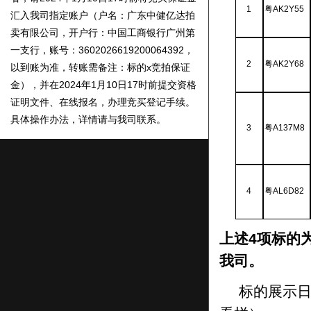
汇入我司指定账户（
户名：广东中健亿达拍
1
粤
AK2Y55
卖有限公司，开户行：中国工商银行广州第
一支行，账号：3602026619200064392
，
以到账为准
，转账需备注：
标的x
竞拍保证
2
粤
AK2Y68
金
），
并在202
4
年
1
月
10
日17时前提交资格
证明文件、在线报名，办理竞买登记手续。
具体操作办法，详情请与我司联系。
3
粤
A137M8
标的展示时间：
2
02
4
年
1
月
8
日
、
1
月
9
日
（具体时段请提前咨询、预约）
标的
资料
展示地点：
广东省
广州市荔湾区荔
湾路86号大院首层东侧
4
粤
AL6D82
公司地址：
广东省
广州市荔湾区荔湾路86号
大院东侧
上述
4项
标的
我
司。
详情请向我司查询，电话：020-
81278266、18027279021（冯生）
标的展示