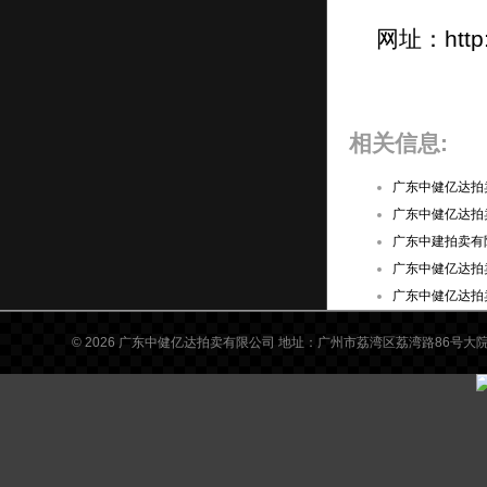
（九）权益性投资余额不超过本企业净资产
网址：
htt
的50％（含本次投资金额，合并会计报表口
径）；如取得控股权，权益性投资余额应不
超过本企业净资产的40％（含本次投资金
额，合并会计报表口径）。
相关信息:
（十）入股资金为自有资金，不得以委托资
金、债务资金等非自有资金入股。
广东中健亿达拍
广东中健亿达拍
（十一）银保监会规章规定的其他审慎性条
广东中建拍卖有
件。
广东中健亿达拍卖
（7）有以下情形之一的境内非金融机构不
广东中健亿达拍卖
得作为珠海农村商业银行股份有限公司股
© 2026
广东中健亿达拍卖有限公司 地址：广州市荔湾区荔湾路86号大院东侧 咨询
东：
（一）公司治理结构与机制存在明显缺陷。
（二）关联企业众多、股权关系复杂且不透
明、关联交易频繁且异常。