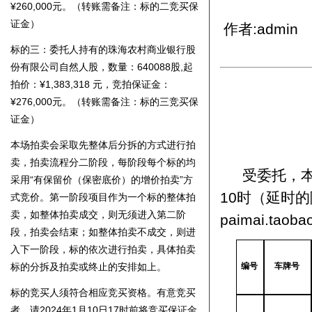
证金）
作者:admin
标的
三
：委托人持有的珠海农村商业银行股
份有限公司自然人股，数量：640088股,起
拍价：¥1,383,31
8
元，竞拍保证金：
¥276,000元。（转账需备注：标的
三
竞买保
证金）
本场拍卖会采取先整体后分拆的方式进行拍
卖，拍卖流程分
二
阶段，每阶段每个标的均
采用“有保留价（保密底价）的增价拍卖”方
受委托，
式竞价。第一阶段项目作为一个标的整体拍
10时（延时的除
卖，如整体拍卖成交，则无须进入第二阶
paimai.t
段，拍卖会结束；如整体拍卖不成交，则进
入下一阶段，标的依次进行拍卖，具体拍卖
标的分拆及拍卖或终止的安排如上。
编号
车牌号
标的竞买人须符合相应竞买资格。有意竞买
者，请202
4
年
1
月
10
日
17时前将竞买保证金