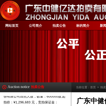
受委托,我司定于202
4
年
1
月
11
日上午10
时
整
，在中拍平台
（https://paimai.caa123.org.cn/）举行
网络
网站首页
公司简介
拍卖公告
标的简介
新
拍
卖会，按现状公开拍卖以下标的：
【第一阶段】
标的一：委托人持有的珠海农村商业银行股
份有限公司自然人股
，
数量
：1240088股
,
起
拍价：¥
2,680,000
元
，
竞拍保证金：
¥
550,000
元
。（转账需备注：标的一竞买保
证金）
【第二阶段】
标的二：委托人持有的珠海农村商业银行股
Auction notice
拍卖公告
当前位置：
首页
>
拍卖
份有限公司自然人股，数量：600000股,起
拍价：¥1,296,68
3
元，竞拍保证金：
广东中健
¥260,000元。（转账需备注：标的
二
竞买保