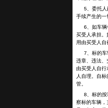
法律、行政法规和司法解释对买受人资格或
5、委托
者条件有特殊规定的，竞买人应当具备规定
的资格或者条件; 因不符合条件参加竞买
手续产生的一
的，竞买人自行承担相应的法律责任。
6、如车
（4）竞买人
须对自己的买受资格负责，
竞
买受人承担。
买
人须为自有资金购买(能够提供佐证材料
用由买受人自
充分说明资金来源合法合理性),
竞买
人为新
股东的，
还
需提供人行征信报告。
7、标的
（5）竞买人是珠海农商原有股东、需提供
违章、违法、
珠海农商股金账户。
由买受人自行
（6）境内非金融机构作为珠海农村商业银
人自理。自标
行股份有限公司股东，应符合以下条件：
管。
（一）依法设立，具有法人资格。
8、标的
（二）具有良好的公司治理结构或有效的组
察标的车辆，
织管理方式。