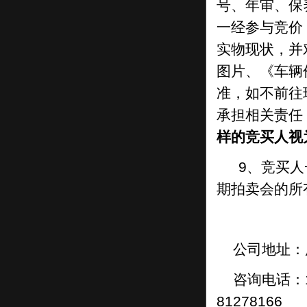
号、年审、保
（三）具有良好的社会声誉、诚信记录和纳
税记录，能按期足额偿还金融机构的贷款本
一经参与竞价
金和利息。
实物现状，并
（四）具有较长的发展期和稳定的经营状
图片、《车辆
况。
准，如不前往
（五）具有较强的经营管理能力和资金实
承担相关责任
力。
样的竞买人视
（六）最近2年内无重大违法违规行为。
9、竞买
（七）财务状况良好，最近2个会计年度连
期拍卖会的所
续盈利；如取得控股权，应最近3个会计年
度连续盈利。
（八）年终分配后，净资产不低于全部资产
公司地址：
的30％（合并会计报表口径）；如取得控股
权，年终分配后净资产应不低于全部资产的
咨询电话：18
40％（合并会计报表口径）。
81278166