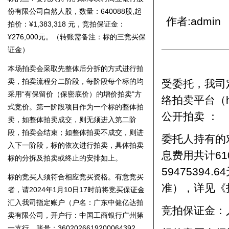
份有限公司自然人股，数量：640088股,起
拍价：¥1,383,31
8
元，竞拍保证金：
作者:admin
¥276,000元。（转账需备注：标的
三
竞买保
证金）
本场拍卖会采取先整体后分拆的方式进行拍
卖，拍卖流程分
二
阶段，每阶段每个标的均
受委托，我司定
采用“有保留价（保密底价）的增价拍卖”方
络拍卖平台（htt
式竞价。第一阶段项目作为一个标的整体拍
卖，如整体拍卖成交，则无须进入第二阶
公开拍卖 ：
段，拍卖会结束；如整体拍卖不成交，则进
委托人持有的
入下一阶段，标的依次进行拍卖，具体拍卖
标的分拆及拍卖或终止的安排如上。
息费用共计61
59475394
标的竞买人须符合相应竞买资格。有意竞买
者，请202
4
年
1
月
10
日
17时前将竞买保证金
准），详见《
汇入我司指定账户（
户名：广东中健亿达拍
竞拍保证金：人
卖有限公司，开户行：中国工商银行广州第
一支行，账号：3602026619200064392
，