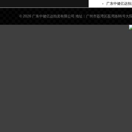
广东中健亿达拍卖
© 2026
广东中健亿达拍卖有限公司 地址：广州市荔湾区荔湾路86号大院东侧 咨询
∽∽∽∽∽∽∽∽∽∽∽∽∽∽∽∽∽∽∽∽∽∽∽∽∽∽∽∽∽∽∽∽∽∽∽∽
公告附件：
1
.
拍卖标的设有保留价。当竞买人的报价等
于或高于保留价格，方为有效报价。报价最
高且为有效报价的竞买人被确认为买受人，
该最高报价被确定为拍卖成交价格；当所有
竞买人的报价均低于保留价的，则委托人有
权确定是否重新开启报价程序或确定收回拍
卖转让标的。
2.竞买人资格条件：
竞买人需符合以下资格条件，方可参与竞
买：
（1）竞买
人
应
为具有完全民事行为能力的
公民
、
法人和
其他组织
，具有良好的财务状