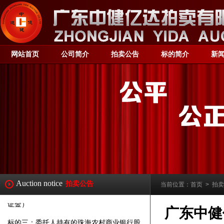
（https://paimai.caa123.org.cn/）举行
网络
拍
卖会，按现状公开拍卖以下标的：
【第一阶段】
网站首页
公司简介
拍卖公告
标的简介
新
标的一：委托人持有的珠海农村商业银行股
份有限公司自然人股
，
数量
：1240088股
,
起
拍价：¥
2,680,000
元
，
竞拍保证金：
¥
550,000
元
。（转账需备注：标的一竞买保
证金）
【第二阶段】
标的二：委托人持有的珠海农村商业银行股
份有限公司自然人股，数量：600000股,起
拍价：¥1,296,68
3
元，竞拍保证金：
Auction notice
拍卖公告
当前位置：
首页
>
拍卖
¥260,000元。（转账需备注：标的
二
竞买保
证金）
广东中健
标的
三
：委托人持有的珠海农村商业银行股