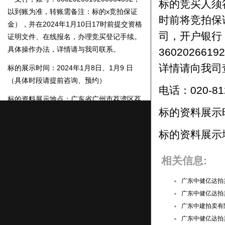
标的竞买人须符
以到账为准
，转账需备注：
标的x
竞拍保证
时前将竞拍保
金
），
并在202
4
年
1
月
10
日17时前提交资格
证明文件、在线报名，办理竞买登记手续。
司，开户银行
具体操作办法，详情请与我司联系。
3602026
标的展示时间：
2
02
4
年
1
月
8
日
、
1
月
9
日
详情请向我司
（具体时段请提前咨询、预约）
电话：020-81
标的
资料
展示地点：
广东省
广州市荔湾区荔
湾路86号大院首层东侧
标的资料展示时
公司地址：
广东省
广州市荔湾区荔湾路86号
标的资料展示
大院东侧
详情请向我司查询，电话：020-
相关信息:
81278266、18027279021（冯生）
广东中健亿达拍
广东中健亿达拍
本公告刊登于202
4
年
1
月
4
日“中拍平
广东中建拍卖有
台”和“中国商报网”
广东中健亿达拍卖